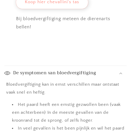
Koop hier chevallini's tas
Bij bloedvergiftiging meteen de dierenarts
bellen!
I
n
De symptomen van bloedvergiftiging
k
l
Bloedvergiftiging kan in ernst verschillen maar ontstaat
a
vaak snel en heftig.
p
b
Het paard heeft een ernstig gezwollen been (vaak
a
een achterbeen) In de meeste gevallen van de
r
kroonrand tot de sprong, of zelfs hoger.
e
In veel gevallen is het been pijnlijk en wil het paard