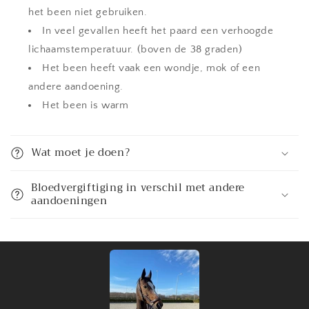
c
het been niet gebruiken.
o
In veel gevallen heeft het paard een verhoogde
n
lichaamstemperatuur. (boven de 38 graden)
t
Het been heeft vaak een wondje, mok of een
e
andere aandoening.
n
Het been is warm
t
Wat moet je doen?
Bloedvergiftiging in verschil met andere
aandoeningen